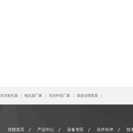
G无功发生器
|
电抗器厂家
|
无功补偿厂家
|
谐波治理装置
|
优能首页
产品中心
设备专区
合作伙伴
技